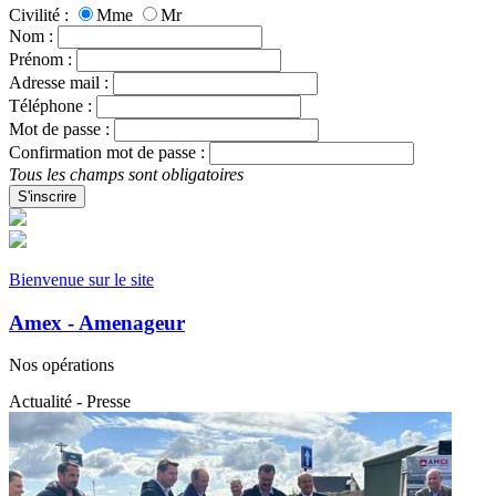
Civilité :
Mme
Mr
Nom :
Prénom :
Adresse mail :
Téléphone :
Mot de passe :
Confirmation mot de passe :
Tous les champs sont obligatoires
S'inscrire
Bienvenue sur le site
Amex - Amenageur
Nos opérations
Actualité - Presse