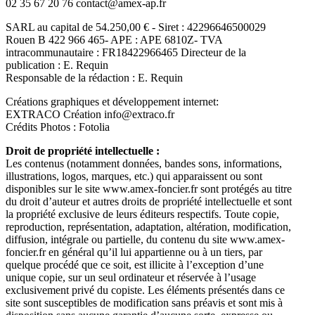
02 35 67 20 76 contact@amex-ap.fr
SARL au capital de 54.250,00 € - Siret : 42296646500029
Rouen B 422 966 465- APE : APE 6810Z- TVA
intracommunautaire : FR18422966465 Directeur de la
publication : E. Requin
Responsable de la rédaction : E. Requin
Créations graphiques et développement internet:
EXTRACO Création info@extraco.fr
Crédits Photos : Fotolia
Droit de propriété intellectuelle :
Les contenus (notamment données, bandes sons, informations,
illustrations, logos, marques, etc.) qui apparaissent ou sont
disponibles sur le site www.amex-foncier.fr sont protégés au titre
du droit d’auteur et autres droits de propriété intellectuelle et sont
la propriété exclusive de leurs éditeurs respectifs. Toute copie,
reproduction, représentation, adaptation, altération, modification,
diffusion, intégrale ou partielle, du contenu du site www.amex-
foncier.fr en général qu’il lui appartienne ou à un tiers, par
quelque procédé que ce soit, est illicite à l’exception d’une
unique copie, sur un seul ordinateur et réservée à l’usage
exclusivement privé du copiste. Les éléments présentés dans ce
site sont susceptibles de modification sans préavis et sont mis à