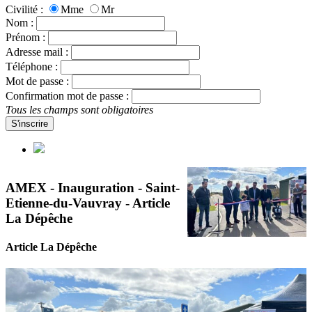
Civilité :
Mme
Mr
Nom :
Prénom :
Adresse mail :
Téléphone :
Mot de passe :
Confirmation mot de passe :
Tous les champs sont obligatoires
S'inscrire
AMEX - Inauguration - Saint-
Etienne-du-Vauvray - Article
La Dépêche
Article La Dépêche