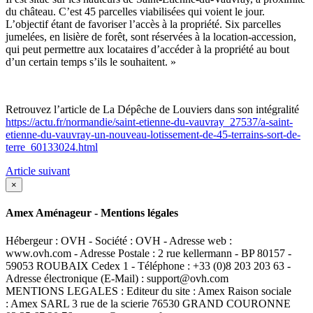
du château. C’est 45 parcelles viabilisées qui voient le jour.
L’objectif étant de favoriser l’accès à la propriété. Six parcelles
jumelées, en lisière de forêt, sont réservées à la location-accession,
qui peut permettre aux locataires d’accéder à la propriété au bout
d’un certain temps s’ils le souhaitent. »
Retrouvez l’article de La Dépêche de Louviers dans son intégralité
https://actu.fr/normandie/saint-etienne-du-vauvray_27537/a-saint-
etienne-du-vauvray-un-nouveau-lotissement-de-45-terrains-sort-de-
terre_60133024.html
Article suivant
×
Amex Aménageur - Mentions légales
Hébergeur : OVH - Société : OVH - Adresse web :
www.ovh.com - Adresse Postale : 2 rue kellermann - BP 80157 -
59053 ROUBAIX Cedex 1 - Téléphone : +33 (0)8 203 203 63 -
Adresse électronique (E-Mail) : support@ovh.com
MENTIONS LEGALES : Editeur du site : Amex Raison sociale
: Amex SARL 3 rue de la scierie 76530 GRAND COURONNE