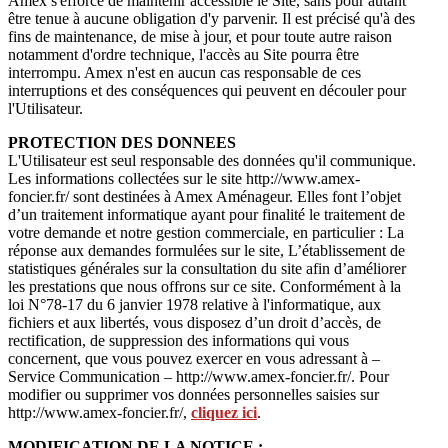
Amex s'efforce de maintenir accessible le Site, sans pour autant
être tenue à aucune obligation d'y parvenir. Il est précisé qu'à des
fins de maintenance, de mise à jour, et pour toute autre raison
notamment d'ordre technique, l'accès au Site pourra être
interrompu. Amex n'est en aucun cas responsable de ces
interruptions et des conséquences qui peuvent en découler pour
l'Utilisateur.
PROTECTION DES DONNEES
L'Utilisateur est seul responsable des données qu'il communique.
Les informations collectées sur le site http://www.amex-
foncier.fr/ sont destinées à Amex Aménageur. Elles font l’objet
d’un traitement informatique ayant pour finalité le traitement de
votre demande et notre gestion commerciale, en particulier : La
réponse aux demandes formulées sur le site, L’établissement de
statistiques générales sur la consultation du site afin d’améliorer
les prestations que nous offrons sur ce site. Conformément à la
loi N°78-17 du 6 janvier 1978 relative à l'informatique, aux
fichiers et aux libertés, vous disposez d’un droit d’accès, de
rectification, de suppression des informations qui vous
concernent, que vous pouvez exercer en vous adressant à –
Service Communication – http://www.amex-foncier.fr/. Pour
modifier ou supprimer vos données personnelles saisies sur
http://www.amex-foncier.fr/,
cliquez ici
.
MODIFICATION DE LA NOTICE :