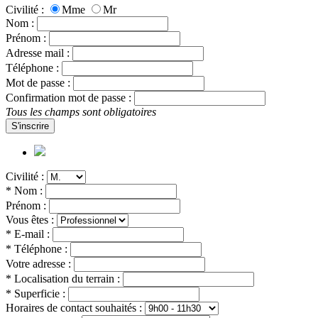
Civilité :
Mme
Mr
Nom :
Prénom :
Adresse mail :
Téléphone :
Mot de passe :
Confirmation mot de passe :
Tous les champs sont obligatoires
S'inscrire
Civilité :
* Nom :
Prénom :
Vous êtes :
* E-mail :
* Téléphone :
Votre adresse :
* Localisation du terrain :
* Superficie :
Horaires de contact souhaités :