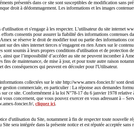
éments présentés dans ce site sont susceptibles de modification sans pré
conque droit à dédommagement. Les informations et les images contenues
 d'utilisation et s'engage à les respecter. L'utilisateur du site internet
 efforts consentis pour assurer la fiabilité des informations contenues d
. Amex se réserve le droit de modifier tout ou partie des informations co
nt sur des sites internet tierces n’engagent en rien Amex sur le contenu q
es sont soumis à leurs propres conditions d'utilisation et de protection
site, ainsi que l’impossibilité d’accéder au site ne peuvent incomber à A
des fins de maintenance, de mise à jour, et pour toute autre raison notamm
et des conséquences qui peuvent en découler pour l'Utilisateur.
nformations collectées sur le site http://www.amex-foncier.fr/ sont des
e gestion commerciale, en particulier : La réponse aux demandes formulée
s sur ce site. Conformément à la loi N°78-17 du 6 janvier 1978 relative à
s qui vous concernent, que vous pouvez exercer en vous adressant à – S
w.amex-foncier.fr/,
cliquez ici
.
ce d'utilisation du Site, notamment à fin de respecter toute nouvelle ré
du Site sera intégrée dans la présente notice et est réputée acceptée sans 