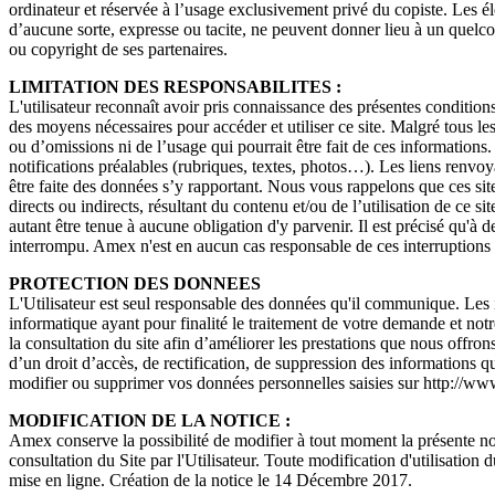
ordinateur et réservée à l’usage exclusivement privé du copiste. Les él
d’aucune sorte, expresse ou tacite, ne peuvent donner lieu à un quel
ou copyright de ses partenaires.
LIMITATION DES RESPONSABILITES :
L'utilisateur reconnaît avoir pris connaissance des présentes conditions
des moyens nécessaires pour accéder et utiliser ce site. Malgré tous les
ou d’omissions ni de l’usage qui pourrait être fait de ces informations
notifications préalables (rubriques, textes, photos…). Les liens renvoya
être faite des données s’y rapportant. Nous vous rappelons que ces sit
directs ou indirects, résultant du contenu et/ou de l’utilisation de ce 
autant être tenue à aucune obligation d'y parvenir. Il est précisé qu'à 
interrompu. Amex n'est en aucun cas responsable de ces interruptions 
PROTECTION DES DONNEES
L'Utilisateur est seul responsable des données qu'il communique. Les i
informatique ayant pour finalité le traitement de votre demande et notr
la consultation du site afin d’améliorer les prestations que nous offron
d’un droit d’accès, de rectification, de suppression des information
modifier ou supprimer vos données personnelles saisies sur http://ww
MODIFICATION DE LA NOTICE :
Amex conserve la possibilité de modifier à tout moment la présente noti
consultation du Site par l'Utilisateur. Toute modification d'utilisation 
mise en ligne. Création de la notice le 14 Décembre 2017.