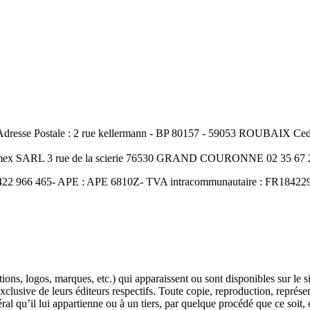
resse Postale : 2 rue kellermann - BP 80157 - 59053 ROUBAIX Cedex
Amex SARL 3 rue de la scierie 76530 GRAND COURONNE 02 35 67 2
422 966 465- APE : APE 6810Z- TVA intracommunautaire : FR18422966
ons, logos, marques, etc.) qui apparaissent ou sont disponibles sur le s
 exclusive de leurs éditeurs respectifs. Toute copie, reproduction, représe
l qu’il lui appartienne ou à un tiers, par quelque procédé que ce soit, e