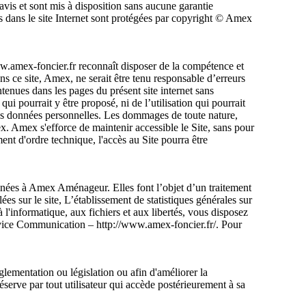
avis et sont mis à disposition sans aucune garantie
 dans le site Internet sont protégées par copyright © Amex
 www.amex-foncier.fr reconnaît disposer de la compétence et
ans ce site, Amex, ne serait être tenu responsable d’erreurs
ntenues dans les pages du présent site internet sans
ui pourrait y être proposé, ni de l’utilisation qui pourrait
 des données personnelles. Les dommages de toute nature,
mex. Amex s'efforce de maintenir accessible le Site, sans pour
ent d'ordre technique, l'accès au Site pourra être
tinées à Amex Aménageur. Elles font l’objet d’un traitement
s sur le site, L’établissement de statistiques générales sur
 l'informatique, aux fichiers et aux libertés, vous disposez
ervice Communication – http://www.amex-foncier.fr/. Pour
glementation ou législation ou afin d'améliorer la
réserve par tout utilisateur qui accède postérieurement à sa