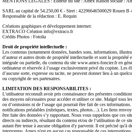
MENTIONS LEGALES : Editeur du site : Amex Raison sociale : 
SARL au capital de 54.250,00 € - Siret : 42296646500029 Rouen B 
Responsable de la rédaction : E. Requin
Créations graphiques et développement internet:
EXTRACO Création info@extraco.fr
Crédits Photos : Fotolia
Droit de propriété intellectuelle :
Les contenus (notamment données, bandes sons, informations, illustrati
d’auteur et autres droits de propriété intellectuelle et sont la propriété
intégrale ou partielle, du contenu du site www.amex-foncier.fr en généra
ordinateur et réservée à l’usage exclusivement privé du copiste. Les él
d’aucune sorte, expresse ou tacite, ne peuvent donner lieu à un quel
ou copyright de ses partenaires.
LIMITATION DES RESPONSABILITES :
L'utilisateur reconnaît avoir pris connaissance des présentes conditions
des moyens nécessaires pour accéder et utiliser ce site. Malgré tous les
ou d’omissions ni de l’usage qui pourrait être fait de ces informations
notifications préalables (rubriques, textes, photos…). Les liens renvoya
être faite des données s’y rapportant. Nous vous rappelons que ces sit
directs ou indirects, résultant du contenu et/ou de l’utilisation de ce 
autant être tenue à aucune obligation d'y parvenir. Il est précisé qu'à 
interrompu. Amex n'est en aucun cas responsable de ces interruptions 