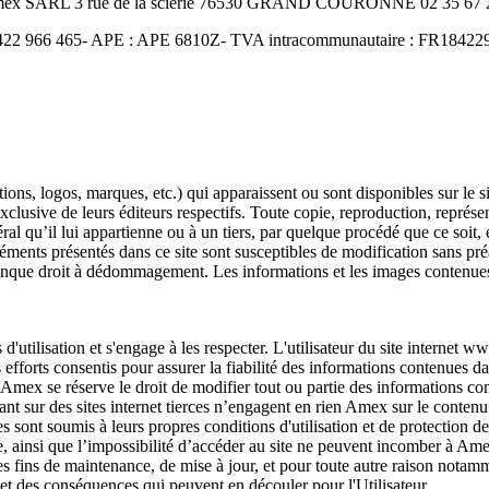
Amex SARL 3 rue de la scierie 76530 GRAND COURONNE 02 35 67 2
422 966 465- APE : APE 6810Z- TVA intracommunautaire : FR18422966
ons, logos, marques, etc.) qui apparaissent ou sont disponibles sur le s
 exclusive de leurs éditeurs respectifs. Toute copie, reproduction, représe
l qu’il lui appartienne ou à un tiers, par quelque procédé que ce soit, e
éments présentés dans ce site sont susceptibles de modification sans pré
conque droit à dédommagement. Les informations et les images contenues
 d'utilisation et s'engage à les respecter. L'utilisateur du site internet
 efforts consentis pour assurer la fiabilité des informations contenues d
. Amex se réserve le droit de modifier tout ou partie des informations co
nt sur des sites internet tierces n’engagent en rien Amex sur le contenu q
es sont soumis à leurs propres conditions d'utilisation et de protection
site, ainsi que l’impossibilité d’accéder au site ne peuvent incomber à A
des fins de maintenance, de mise à jour, et pour toute autre raison notamm
et des conséquences qui peuvent en découler pour l'Utilisateur.