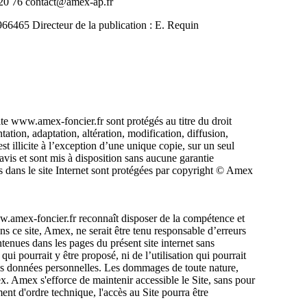
0 76 contact@amex-ap.fr
465 Directeur de la publication : E. Requin
ite www.amex-foncier.fr sont protégés au titre du droit
ntation, adaptation, altération, modification, diffusion,
st illicite à l’exception d’une unique copie, sur un seul
avis et sont mis à disposition sans aucune garantie
 dans le site Internet sont protégées par copyright © Amex
 www.amex-foncier.fr reconnaît disposer de la compétence et
ans ce site, Amex, ne serait être tenu responsable d’erreurs
ntenues dans les pages du présent site internet sans
ui pourrait y être proposé, ni de l’utilisation qui pourrait
 des données personnelles. Les dommages de toute nature,
mex. Amex s'efforce de maintenir accessible le Site, sans pour
ent d'ordre technique, l'accès au Site pourra être