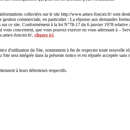
nformations collectées sur le site http://www.amex-foncier.fr/ sont des
e gestion commerciale, en particulier : La réponse aux demandes formulée
s sur ce site. Conformément à la loi N°78-17 du 6 janvier 1978 relative à
s qui vous concernent, que vous pouvez exercer en vous adressant à – S
w.amex-foncier.fr/,
cliquez ici
.
ce d'utilisation du Site, notamment à fin de respecter toute nouvelle ré
du Site sera intégrée dans la présente notice et est réputée acceptée sans 
ennent à leurs détenteurs respectifs.