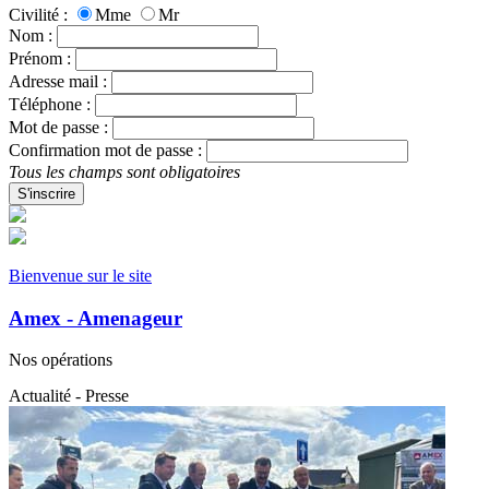
Civilité :
Mme
Mr
Nom :
Prénom :
Adresse mail :
Téléphone :
Mot de passe :
Confirmation mot de passe :
Tous les champs sont obligatoires
S'inscrire
Bienvenue sur le site
Amex - Amenageur
Nos opérations
Actualité - Presse