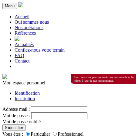
Menu
Accueil
Qui sommes nous
Nos opérations
Références
Actualités
Confiez-nous votre terrain
FAQ
Contact
Inscrivez-vous pour recevoir nos nouveautés et les
mises à jour de nos programmes.
Mon espace personnel
Identification
Inscription
Adresse mail :
Mot de passe :
Mot de passe oublié
S'identifier
Vous êtes :
Particulier
Professionnel