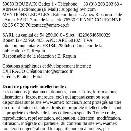
59053 ROUBAIX Cedex 1 - Téléphone : +33 (0)8 203 203 63 -
Adresse électronique (E-Mail) : support@ovh.com
MENTIONS LEGALES : Editeur du site : Amex Raison sociale
: Amex SARL 3 rue de la scierie 76530 GRAND COURONNE
02 35 67 20 76 contact@amex-ap.fr
SARL au capital de 54.250,00 € - Siret : 42296646500029
Rouen B 422 966 465- APE : APE 6810Z- TVA
intracommunautaire : FR18422966465 Directeur de la
publication : E. Requin
Responsable de la rédaction : E. Requin
Créations graphiques et développement internet:
EXTRACO Création info@extraco.fr
Crédits Photos : Fotolia
Droit de propriété intellectuelle :
Les contenus (notamment données, bandes sons, informations,
illustrations, logos, marques, etc.) qui apparaissent ou sont
disponibles sur le site www.amex-foncier.fr sont protégés au titre
du droit d’auteur et autres droits de propriété intellectuelle et sont
la propriété exclusive de leurs éditeurs respectifs. Toute copie,
reproduction, représentation, adaptation, altération, modification,
diffusion, intégrale ou partielle, du contenu du site www.amex-
foncier.fr en général qu’il lui appartienne ou à un tiers, par