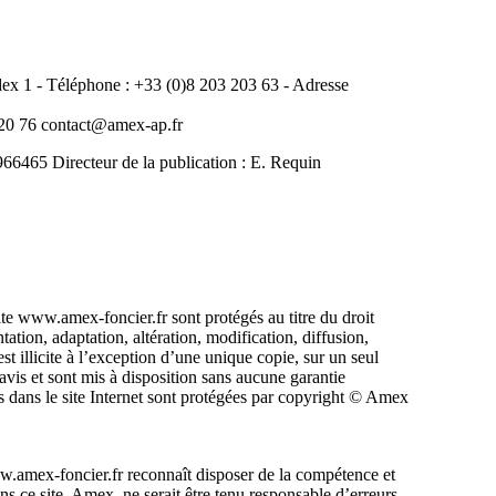
 1 - Téléphone : +33 (0)8 203 203 63 - Adresse
0 76 contact@amex-ap.fr
465 Directeur de la publication : E. Requin
ite www.amex-foncier.fr sont protégés au titre du droit
ntation, adaptation, altération, modification, diffusion,
st illicite à l’exception d’une unique copie, sur un seul
avis et sont mis à disposition sans aucune garantie
 dans le site Internet sont protégées par copyright © Amex
 www.amex-foncier.fr reconnaît disposer de la compétence et
ans ce site, Amex, ne serait être tenu responsable d’erreurs