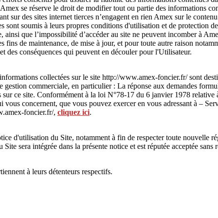
. Amex se réserve le droit de modifier tout ou partie des informations co
nt sur des sites internet tierces n’engagent en rien Amex sur le contenu q
es sont soumis à leurs propres conditions d'utilisation et de protection
site, ainsi que l’impossibilité d’accéder au site ne peuvent incomber à A
des fins de maintenance, de mise à jour, et pour toute autre raison notamm
et des conséquences qui peuvent en découler pour l'Utilisateur.
nformations collectées sur le site http://www.amex-foncier.fr/ sont des
e gestion commerciale, en particulier : La réponse aux demandes formulée
s sur ce site. Conformément à la loi N°78-17 du 6 janvier 1978 relative à
s qui vous concernent, que vous pouvez exercer en vous adressant à – S
w.amex-foncier.fr/,
cliquez ici
.
ce d'utilisation du Site, notamment à fin de respecter toute nouvelle ré
du Site sera intégrée dans la présente notice et est réputée acceptée sans 
ennent à leurs détenteurs respectifs.