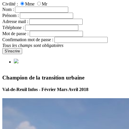
Civilité :
Mme
Mr
Nom :
Prénom :
Adresse mail :
Téléphone :
Mot de passe :
Confirmation mot de passe :
Tous les champs sont obligatoires
S'inscrire
Champion de la transition urbaine
Val-de-Reuil Infos - Février Mars Avril 2018