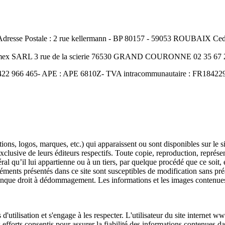
resse Postale : 2 rue kellermann - BP 80157 - 59053 ROUBAIX Cedex
Amex SARL 3 rue de la scierie 76530 GRAND COURONNE 02 35 67 2
422 966 465- APE : APE 6810Z- TVA intracommunautaire : FR18422966
ons, logos, marques, etc.) qui apparaissent ou sont disponibles sur le s
 exclusive de leurs éditeurs respectifs. Toute copie, reproduction, représe
l qu’il lui appartienne ou à un tiers, par quelque procédé que ce soit, e
éments présentés dans ce site sont susceptibles de modification sans pré
conque droit à dédommagement. Les informations et les images contenues
 d'utilisation et s'engage à les respecter. L'utilisateur du site internet
 efforts consentis pour assurer la fiabilité des informations contenues d