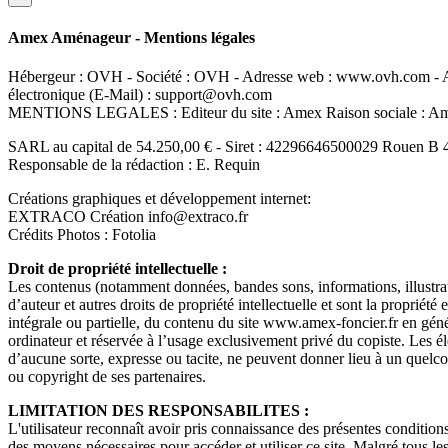
Amex Aménageur - Mentions légales
Hébergeur : OVH - Société : OVH - Adresse web : www.ovh.com - Ad
électronique (E-Mail) : support@ovh.com
MENTIONS LEGALES : Editeur du site : Amex Raison sociale : 
SARL au capital de 54.250,00 € - Siret : 42296646500029 Rouen B 
Responsable de la rédaction : E. Requin
Créations graphiques et développement internet:
EXTRACO Création info@extraco.fr
Crédits Photos : Fotolia
Droit de propriété intellectuelle :
Les contenus (notamment données, bandes sons, informations, illustrati
d’auteur et autres droits de propriété intellectuelle et sont la propriété
intégrale ou partielle, du contenu du site www.amex-foncier.fr en généra
ordinateur et réservée à l’usage exclusivement privé du copiste. Les él
d’aucune sorte, expresse ou tacite, ne peuvent donner lieu à un quel
ou copyright de ses partenaires.
LIMITATION DES RESPONSABILITES :
L'utilisateur reconnaît avoir pris connaissance des présentes conditions
des moyens nécessaires pour accéder et utiliser ce site. Malgré tous les